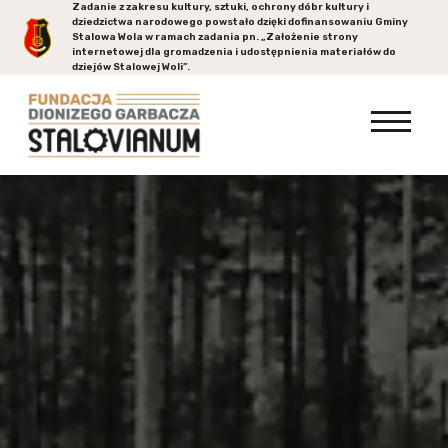
Zadanie z zakresu kultury, sztuki, ochrony dóbr kultury i
dziedzictwa narodowego powstało dzięki dofinansowaniu Gminy
Stalowa Wola
w ramach zadania pn. „Założenie strony
internetowej dla gromadzenia i udostępnienia materiałów do
dziejów Stalowej Woli”.