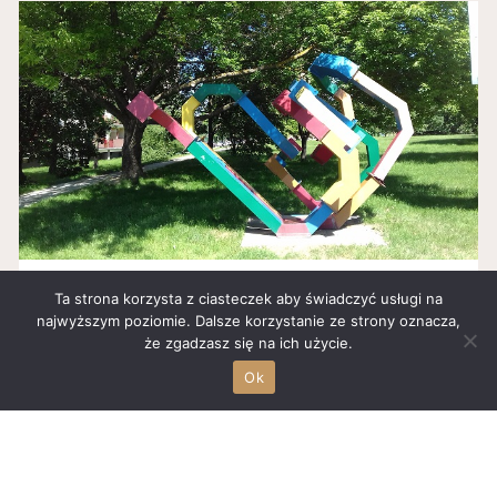
Źródło:
Ta strona korzysta z ciasteczek aby świadczyć usługi na
KOLOROWE RURY
najwyższym poziomie. Dalsze korzystanie ze strony oznacza,
że zgadzasz się na ich użycie.
KOLOROWE RURY Co to jest? Każdy kiedyś zadawał sobie
Ok
to...