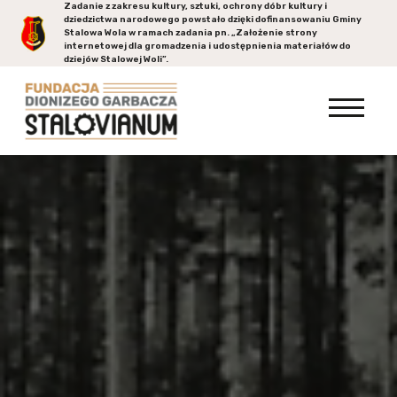
Zadanie z zakresu kultury, sztuki, ochrony dóbr kultury i
dziedzictwa narodowego powstało dzięki dofinansowaniu Gminy
Stalowa Wola
w ramach zadania pn. „Założenie strony
internetowej dla gromadzenia i udostępnienia materiałów do
dziejów Stalowej Woli”.