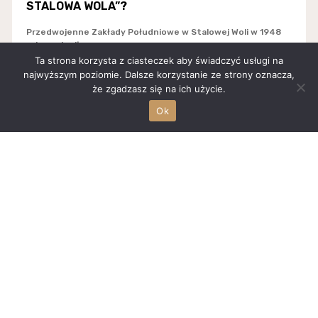
STALOWA WOLA”?
Przedwojenne Zakłady Południowe w Stalowej Woli w 1948
roku zmieniły...
Ta strona korzysta z ciasteczek aby świadczyć usługi na
najwyższym poziomie. Dalsze korzystanie ze strony oznacza,
że zgadzasz się na ich użycie.
Ok
Źródło:
KOLOROWE RURY
KOLOROWE RURY Co to jest? Każdy kiedyś zadawał sobie