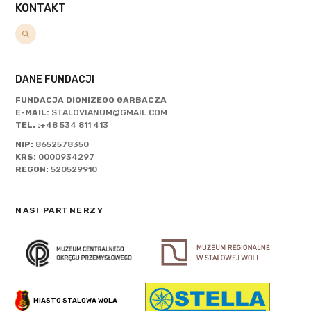
KONTAKT
DANE FUNDACJI
FUNDACJA DIONIZEGO GARBACZA
E-MAIL:
STALOVIANUM@GMAIL.COM
TEL. :
+48 534 811 413
NIP:
8652578350
KRS:
0000934297
REGON:
520529910
NASI PARTNERZY
MIASTO STALOWA WOLA