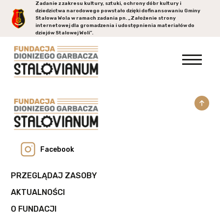
Zadanie z zakresu kultury, sztuki, ochrony dóbr kultury i
dziedzictwa narodowego powstało dzięki dofinansowaniu Gminy
Stalowa Wola
w ramach zadania pn. „Założenie strony
internetowej dla gromadzenia i udostępnienia materiałów do
dziejów Stalowej Woli”.
Facebook
PRZEGLĄDAJ ZASOBY
AKTUALNOŚCI
O FUNDACJI