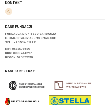
KONTAKT
DANE FUNDACJI
FUNDACJA DIONIZEGO GARBACZA
E-MAIL:
STALOVIANUM@GMAIL.COM
TEL. :
+48 534 811 413
NIP:
8652578350
KRS:
0000934297
REGON:
520529910
NASI PARTNERZY
MIASTO STALOWA WOLA