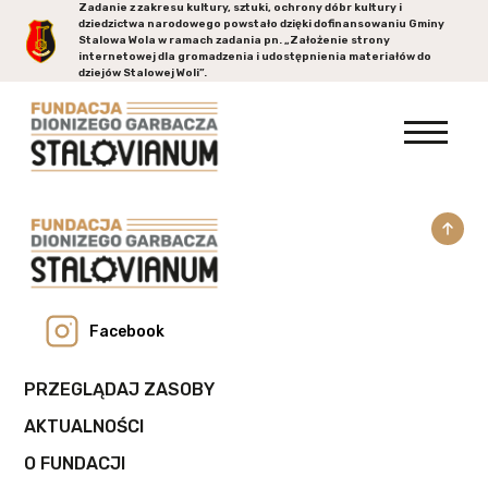
Zadanie z zakresu kultury, sztuki, ochrony dóbr kultury i
dziedzictwa narodowego powstało dzięki dofinansowaniu Gminy
Stalowa Wola
w ramach zadania pn. „Założenie strony
internetowej dla gromadzenia i udostępnienia materiałów do
dziejów Stalowej Woli”.
Facebook
PRZEGLĄDAJ ZASOBY
AKTUALNOŚCI
O FUNDACJI