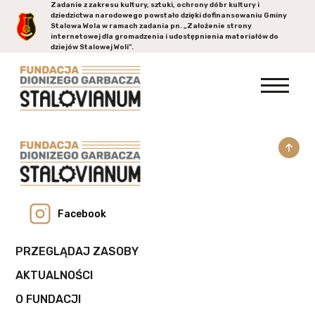
Zadanie z zakresu kultury, sztuki, ochrony dóbr kultury i
dziedzictwa narodowego powstało dzięki dofinansowaniu Gminy
Stalowa Wola
w ramach zadania pn. „Założenie strony
internetowej dla gromadzenia i udostępnienia materiałów do
dziejów Stalowej Woli”.
Facebook
PRZEGLĄDAJ ZASOBY
AKTUALNOŚCI
O FUNDACJI