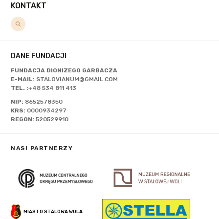
KONTAKT
DANE FUNDACJI
FUNDACJA DIONIZEGO GARBACZA
E-MAIL:
STALOVIANUM@GMAIL.COM
TEL. :
+48 534 811 413
NIP:
8652578350
KRS:
0000934297
REGON:
520529910
NASI PARTNERZY
MIASTO STALOWA WOLA