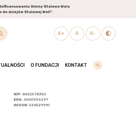
i dofinansowaniu Gminy Stalowa Wola
 do dziejów Stalowej Woli”.
ZEGLĄDAJ
A+
A
A-
SOBY
TUALNOŚCI
O FUNDACJI
KONTAKT
NIP:
8652578350
KRS:
0000934297
REGON:
520529910