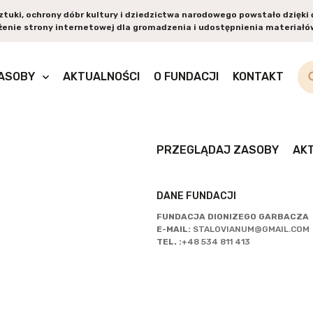
sztuki, ochrony dóbr kultury i dziedzictwa narodowego powstało dzięk
enie strony internetowej dla gromadzenia i udostępnienia materiałów
PR
ASOBY
AKTUALNOŚCI
O FUNDACJI
KONTAKT
ZA
PRZEGLĄDAJ ZASOBY
AK
DANE FUNDACJI
FUNDACJA DIONIZEGO GARBACZA
E-MAIL:
STALOVIANUM@GMAIL.COM
TEL. :
+48 534 811 413