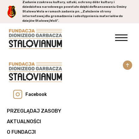
Zadanie z zakresu kultury, sztuki, ochrony dóbr kultury i
dziedzictwa narodowego powstało dzięki dofinansowaniu Gminy
Stalowa Wola
w ramach zadania pn. „Założenie strony
internetowej dla gromadzenia i udostępnienia materiałów do
dziejów Stalowej Woli”.
Facebook
PRZEGLĄDAJ ZASOBY
AKTUALNOŚCI
O FUNDACJI