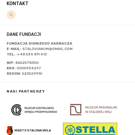
KONTAKT
DANE FUNDACJI
FUNDACJA DIONIZEGO GARBACZA
E-MAIL:
STALOVIANUM@GMAIL.COM
TEL. :
+48 534 811 413
NIP:
8652578350
KRS:
0000934297
REGON:
520529910
NASI PARTNERZY
MIASTO STALOWA WOLA