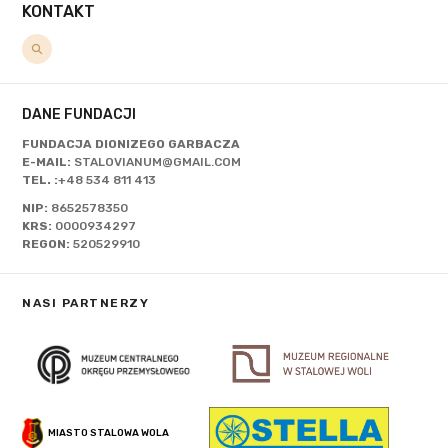
KONTAKT
DANE FUNDACJI
FUNDACJA DIONIZEGO GARBACZA
E-MAIL:
STALOVIANUM@GMAIL.COM
TEL. :
+48 534 811 413
NIP:
8652578350
KRS:
0000934297
REGON:
520529910
NASI PARTNERZY
MIASTO STALOWA WOLA