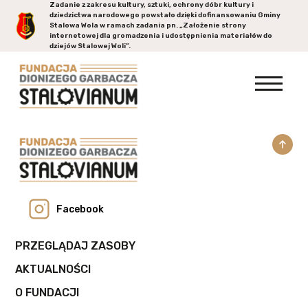
Zadanie z zakresu kultury, sztuki, ochrony dóbr kultury i
dziedzictwa narodowego powstało dzięki dofinansowaniu Gminy
Stalowa Wola
w ramach zadania pn. „Założenie strony
internetowej dla gromadzenia i udostępnienia materiałów do
dziejów Stalowej Woli”.
Facebook
PRZEGLĄDAJ ZASOBY
AKTUALNOŚCI
O FUNDACJI