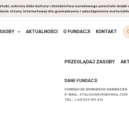
sztuki, ochrony dóbr kultury i dziedzictwa narodowego powstało dzięk
enie strony internetowej dla gromadzenia i udostępnienia materiałów
PR
ASOBY
AKTUALNOŚCI
O FUNDACJI
KONTAKT
ZA
PRZEGLĄDAJ ZASOBY
AK
DANE FUNDACJI
FUNDACJA DIONIZEGO GARBACZA
E-MAIL:
STALOVIANUM@GMAIL.COM
TEL. :
+48 534 811 413