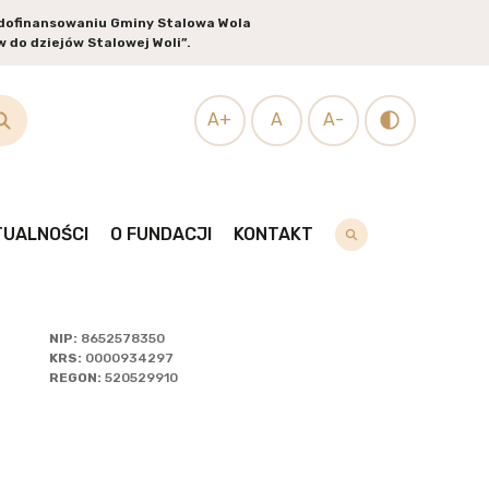
i dofinansowaniu Gminy Stalowa Wola
 do dziejów Stalowej Woli”.
ZEGLĄDAJ
A+
A
A-
SOBY
TUALNOŚCI
O FUNDACJI
KONTAKT
NIP:
8652578350
KRS:
0000934297
REGON:
520529910