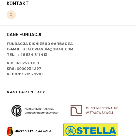
KONTAKT
DANE FUNDACJI
FUNDACJA DIONIZEGO GARBACZA
E-MAIL:
STALOVIANUM@GMAIL.COM
TEL. :
+48 534 811 413
NIP:
8652578350
KRS:
0000934297
REGON:
520529910
NASI PARTNERZY
MIASTO STALOWA WOLA