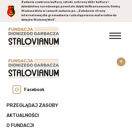
Zadanie z zakresu kultury, sztuki, ochrony dóbr kultury i
dziedzictwa narodowego powstało dzięki dofinansowaniu Gminy
Stalowa Wola
w ramach zadania pn. „Założenie strony
internetowej dla gromadzenia i udostępnienia materiałów do
dziejów Stalowej Woli”.
Facebook
PRZEGLĄDAJ ZASOBY
AKTUALNOŚCI
O FUNDACJI