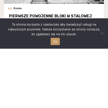
Źródło:
PIERWSZE POWOJENNE BLOKI W STALOWEJ
WOLI
Ta strona korzysta z ciasteczek aby świadczyć usługi na
najwyższym poziomie. Dalsze korzystanie ze strony oznacza,
W roku 1949 zasiedlono bloki przy ul. 1 Maja (dziś...
że zgadzasz się na ich użycie.
Ok
Źródło: