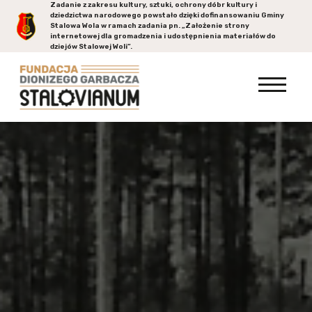
Zadanie z zakresu kultury, sztuki, ochrony dóbr kultury i
dziedzictwa narodowego powstało dzięki dofinansowaniu Gminy
Stalowa Wola
w ramach zadania pn. „Założenie strony
internetowej dla gromadzenia i udostępnienia materiałów do
dziejów Stalowej Woli”.