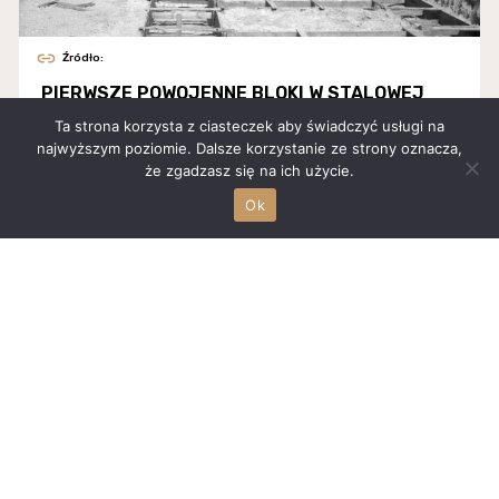
Źródło:
PIERWSZE POWOJENNE BLOKI W STALOWEJ
WOLI
Ta strona korzysta z ciasteczek aby świadczyć usługi na
najwyższym poziomie. Dalsze korzystanie ze strony oznacza,
W roku 1949 zasiedlono bloki przy ul. 1 Maja (dziś...
że zgadzasz się na ich użycie.
Ok