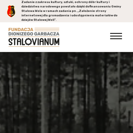
Zadanie z zakresu kultury, sztuki, ochrony dóbr kultury i
dziedzictwa narodowego powstało dzięki dofinansowaniu Gminy
Stalowa Wola
w ramach zadania pn. „Założenie strony
internetowej dla gromadzenia i udostępnienia materiałów do
dziejów Stalowej Woli”.