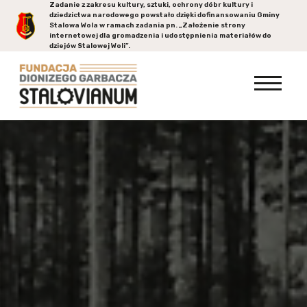
Zadanie z zakresu kultury, sztuki, ochrony dóbr kultury i
dziedzictwa narodowego powstało dzięki dofinansowaniu Gminy
Stalowa Wola
w ramach zadania pn. „Założenie strony
internetowej dla gromadzenia i udostępnienia materiałów do
dziejów Stalowej Woli”.