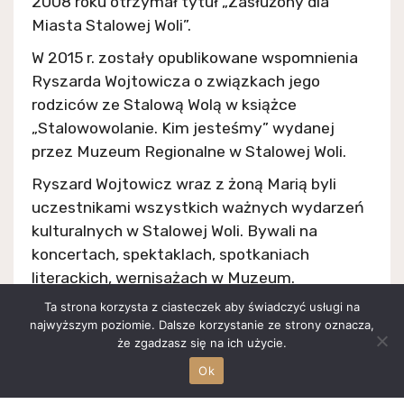
2008 roku otrzymał tytuł „Zasłużony dla
Miasta Stalowej Woli”.
W 2015 r. zostały opublikowane wspomnienia
Ryszarda Wojtowicza o związkach jego
rodziców ze Stalową Wolą w książce
„Stalowowolanie. Kim jesteśmy” wydanej
przez Muzeum Regionalne w Stalowej Woli.
Ryszard Wojtowicz wraz z żoną Marią byli
uczestnikami wszystkich ważnych wydarzeń
kulturalnych w Stalowej Woli. Bywali na
koncertach, spektaklach, spotkaniach
literackich, wernisażach w Muzeum.
Angażowali się także w pomoc Polakom na
Ta strona korzysta z ciasteczek aby świadczyć usługi na
Wschodzie. Jeździli ze Stowarzyszeniem na
najwyższym poziomie. Dalsze korzystanie ze strony oznacza,
że zgadzasz się na ich użycie.
Ukrainę, w okolice Lwowa.
Ok
Kochali wędrówki po górach, wielokrotnie
organizowali bezinteresownie wycieczki i