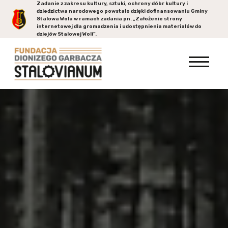
Zadanie z zakresu kultury, sztuki, ochrony dóbr kultury i
dziedzictwa narodowego powstało dzięki dofinansowaniu Gminy
Stalowa Wola
w ramach zadania pn. „Założenie strony
internetowej dla gromadzenia i udostępnienia materiałów do
dziejów Stalowej Woli”.