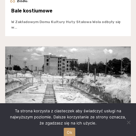
Źródło:
Bale kostiumowe
W Zakładowym Domu Kultury Huty Stalowa Wola odbyły się
w...
Ta strona korzysta z ciasteczek aby świadczyć usługi na
najwyższym poziomie. Dalsze korzystanie ze strony oznacza,
że zgadzasz się na ich użycie.
Źródło:
PIERWSZE POWOJENNE BLOKI W STALOWEJ
Ok