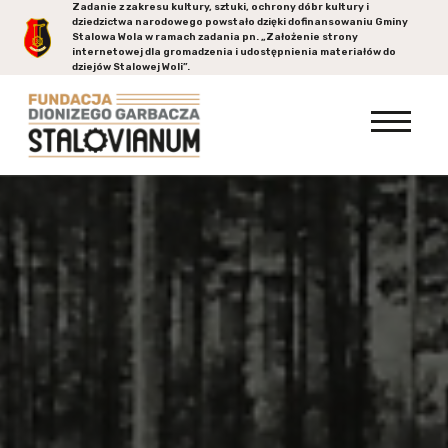
Zadanie z zakresu kultury, sztuki, ochrony dóbr kultury i
dziedzictwa narodowego powstało dzięki dofinansowaniu Gminy
Stalowa Wola
w ramach zadania pn. „Założenie strony
internetowej dla gromadzenia i udostępnienia materiałów do
dziejów Stalowej Woli”.