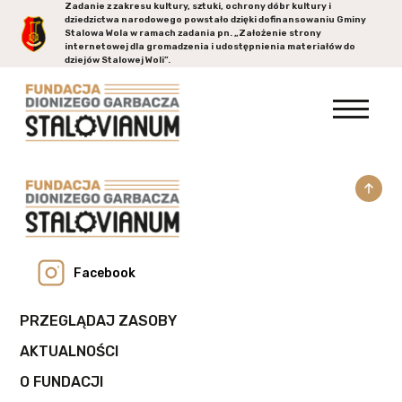
Zadanie z zakresu kultury, sztuki, ochrony dóbr kultury i
dziedzictwa narodowego powstało dzięki dofinansowaniu Gminy
Stalowa Wola
w ramach zadania pn. „Założenie strony
internetowej dla gromadzenia i udostępnienia materiałów do
dziejów Stalowej Woli”.
Facebook
PRZEGLĄDAJ ZASOBY
AKTUALNOŚCI
O FUNDACJI