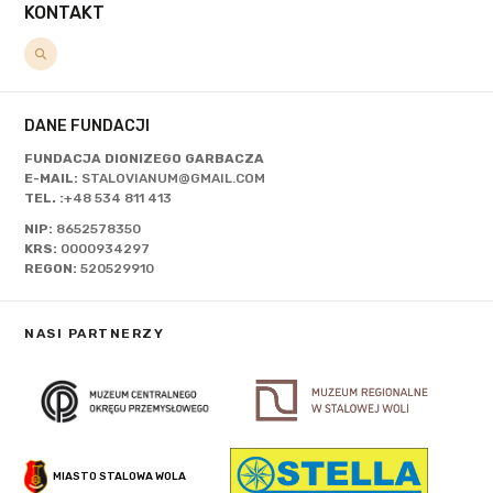
KONTAKT
DANE FUNDACJI
FUNDACJA DIONIZEGO GARBACZA
E-MAIL:
STALOVIANUM@GMAIL.COM
TEL. :
+48 534 811 413
NIP:
8652578350
KRS:
0000934297
REGON:
520529910
NASI PARTNERZY
MIASTO STALOWA WOLA