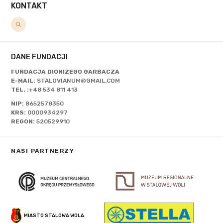
KONTAKT
DANE FUNDACJI
FUNDACJA DIONIZEGO GARBACZA
E-MAIL:
STALOVIANUM@GMAIL.COM
TEL. :
+48 534 811 413
NIP:
8652578350
KRS:
0000934297
REGON:
520529910
NASI PARTNERZY
MIASTO STALOWA WOLA