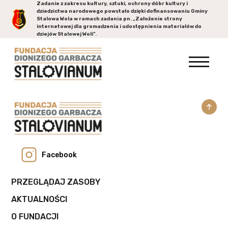
Zadanie z zakresu kultury, sztuki, ochrony dóbr kultury i
dziedzictwa narodowego powstało dzięki dofinansowaniu Gminy
Stalowa Wola
w ramach zadania pn. „Założenie strony
internetowej dla gromadzenia i udostępnienia materiałów do
dziejów Stalowej Woli”.
Facebook
PRZEGLĄDAJ ZASOBY
AKTUALNOŚCI
O FUNDACJI