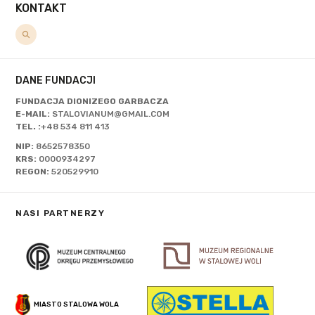
KONTAKT
DANE FUNDACJI
FUNDACJA DIONIZEGO GARBACZA
E-MAIL:
STALOVIANUM@GMAIL.COM
TEL. :
+48 534 811 413
NIP:
8652578350
KRS:
0000934297
REGON:
520529910
NASI PARTNERZY
MIASTO STALOWA WOLA