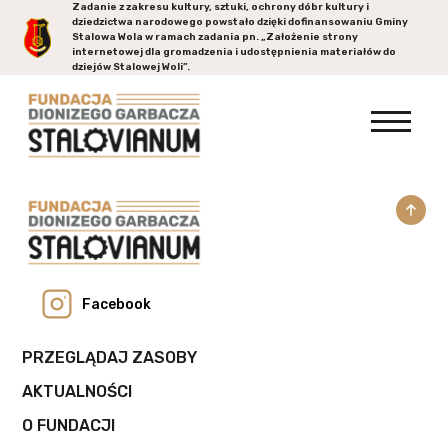
Zadanie z zakresu kultury, sztuki, ochrony dóbr kultury i
dziedzictwa narodowego powstało dzięki dofinansowaniu Gminy
Stalowa Wola
w ramach zadania pn. „Założenie strony
internetowej dla gromadzenia i udostępnienia materiałów do
dziejów Stalowej Woli”.
Facebook
PRZEGLĄDAJ ZASOBY
AKTUALNOŚCI
O FUNDACJI