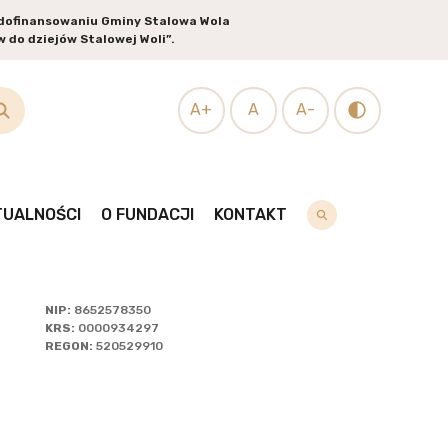
i dofinansowaniu Gminy Stalowa Wola
 do dziejów Stalowej Woli”.
ZEGLĄDAJ
A+
A
A-
SOBY
TUALNOŚCI
O FUNDACJI
KONTAKT
NIP:
8652578350
KRS:
0000934297
REGON:
520529910