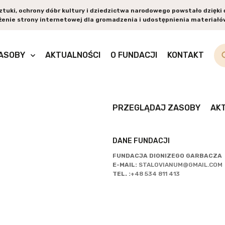
sztuki, ochrony dóbr kultury i dziedzictwa narodowego powstało dzięk
enie strony internetowej dla gromadzenia i udostępnienia materiałów
PR
ASOBY
AKTUALNOŚCI
O FUNDACJI
KONTAKT
ZA
PRZEGLĄDAJ ZASOBY
AK
DANE FUNDACJI
FUNDACJA DIONIZEGO GARBACZA
E-MAIL:
STALOVIANUM@GMAIL.COM
TEL. :
+48 534 811 413