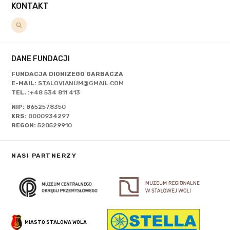
KONTAKT
DANE FUNDACJI
FUNDACJA DIONIZEGO GARBACZA
E-MAIL:
STALOVIANUM@GMAIL.COM
TEL. :
+48 534 811 413
NIP:
8652578350
KRS:
0000934297
REGON:
520529910
NASI PARTNERZY
MIASTO STALOWA WOLA