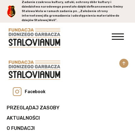
Zadanie z zakresu kultury, sztuki, ochrony dóbr kultury i
dziedzictwa narodowego powstało dzięki dofinansowaniu Gminy
Stalowa Wola
w ramach zadania pn. „Założenie strony
internetowej dla gromadzenia i udostępnienia materiałów do
dziejów Stalowej Woli”.
Facebook
PRZEGLĄDAJ ZASOBY
AKTUALNOŚCI
O FUNDACJI